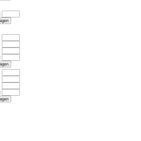
:
:
: